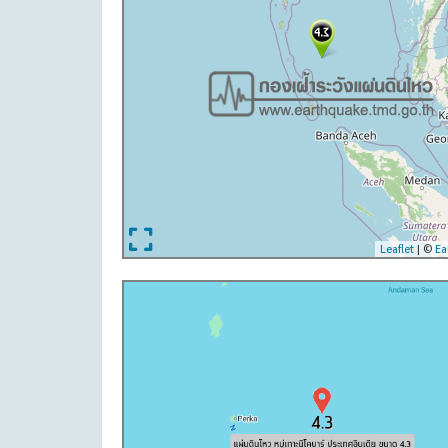
Leaflet
| ©
Ea