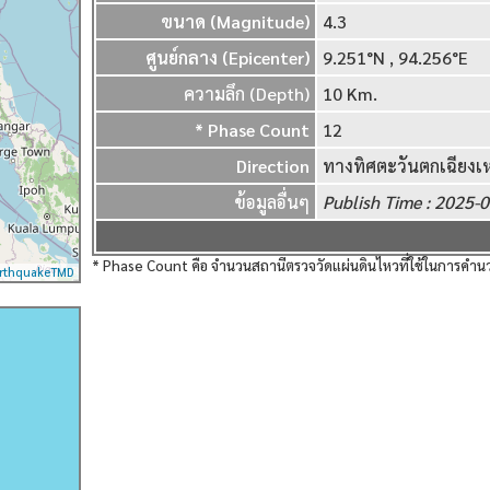
ขนาด (Magnitude)
4.3
ศูนย์กลาง (Epicenter)
9.251°N , 94.256
ความลึก (Depth)
10 Km.
* Phase Count
12
Direction
ทางทิศตะวันตกเฉียงเห
ข้อมูลอื่นๆ
Publish Time : 2025
* Phase Count คือ จำนวนสถานีตรวจวัดแผ่นดินไหวที่ใช้ในการค
rthquakeTMD