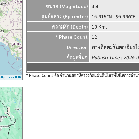
ขนาด (Magnitude)
3.4
ศูนย์กลาง (Epicenter)
15.915°N , 95.99
ความลึก (Depth)
10 Km.
* Phase Count
12
Direction
ทางทิศตะวันตกเฉียงใ
ข้อมูลอื่นๆ
Publish Time : 2026
* Phase Count คือ จำนวนสถานีตรวจวัดแผ่นดินไหวที่ใช้ในการค
rthquakeTMD