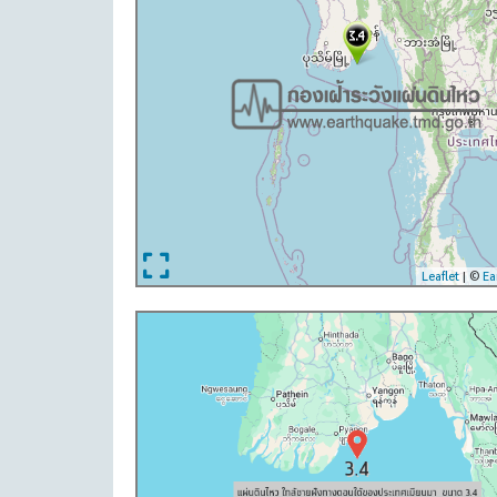
Leaflet
| ©
Ea