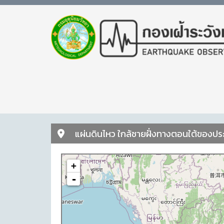
แผ่นดินไหว ใกล้ชายฝั่งทางตอนใต้ของประ
+
-