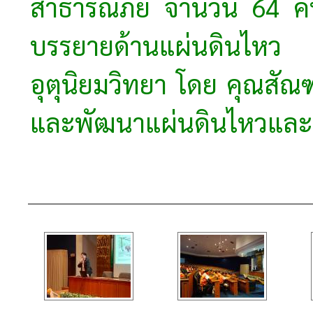
สาธารณภัย จำนวน 64 คน 
บรรยายด้านแผ่น
อุตุนิยมวิทยา โดย คุณสัณฑว
และพัฒนาแผ่นดินไหวและส