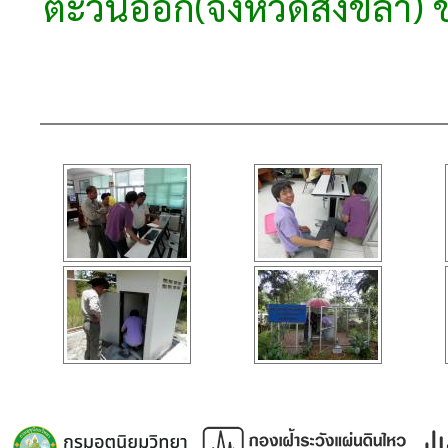
ตะวันออก(จังหวัดสงขลา) ช่