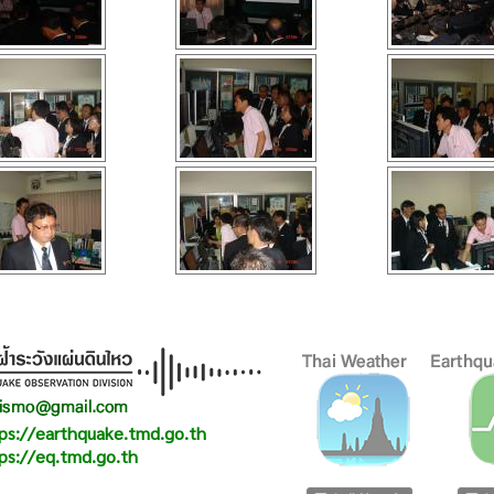
ps://earthquake.tmd.go.th
ps://eq.tmd.go.th