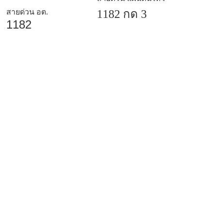
สายด่วน อต.
1182 กด 3
1182
สงวนลิขสิทธิ์
| กองเฝ้าระวังแผ่นดินไหว