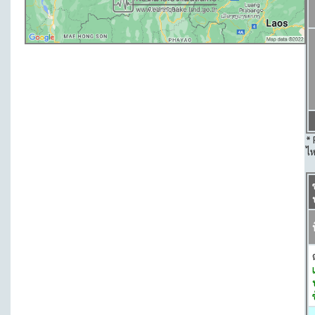
* 
ไห
ท