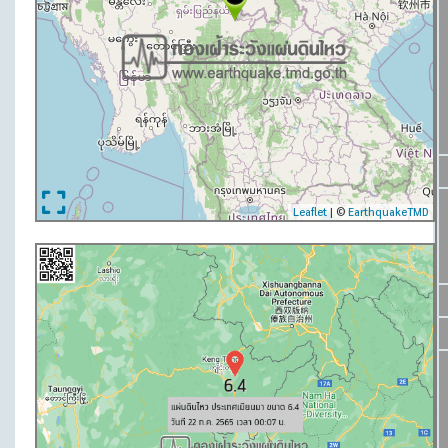
Leaflet
| ©
EarthquakeTMD