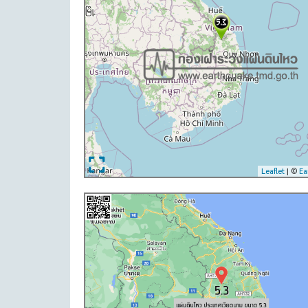
Leaflet
| ©
Ea