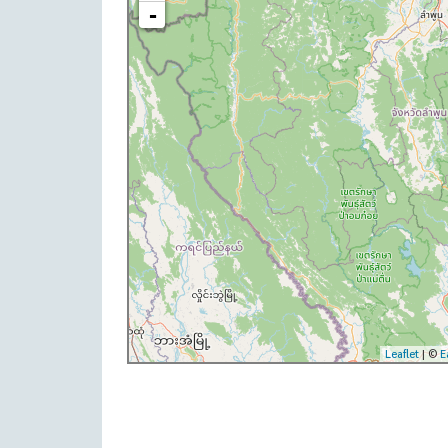
-
Leaflet
| ©
E