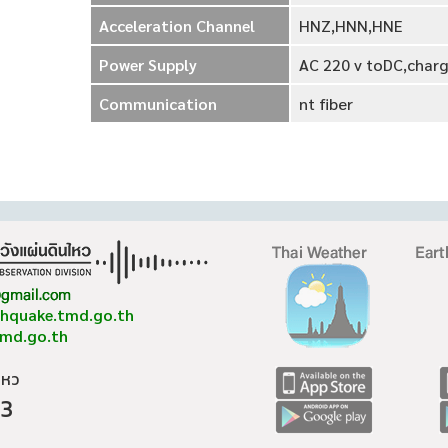
Acceleration Channel
HNZ,HNN,HNE
Power Supply
AC 220 v toDC,charg
Communication
nt fiber
thquake.tmd.go.th
tmd.go.th
ไหว
 3