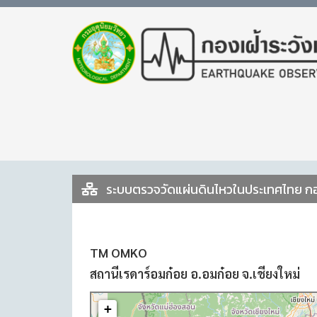
ระบบตรวจวัดแผ่นดินไหวในประเทศไทย กอง
TM OMKO
สถานีเรดาร์อมก๋อย อ.อมก๋อย จ.เชียงใหม่
+