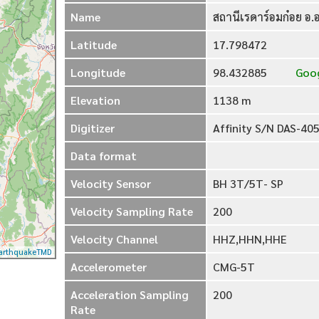
Name
สถานีเรดาร์อมก๋อย อ.อ
Latitude
17.798472
Longitude
98.432885
Goog
Elevation
1138 m
Digitizer
Affinity S/N DAS-40
Data format
Velocity Sensor
BH 3T/5T- SP
Velocity Sampling Rate
200
Velocity Channel
HHZ,HHN,HHE
arthquakeTMD
Accelerometer
CMG-5T
Acceleration Sampling
200
Rate