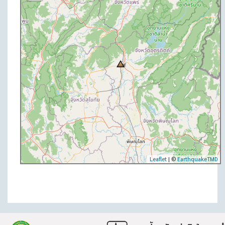
Leaflet
| ©
EarthquakeTMD