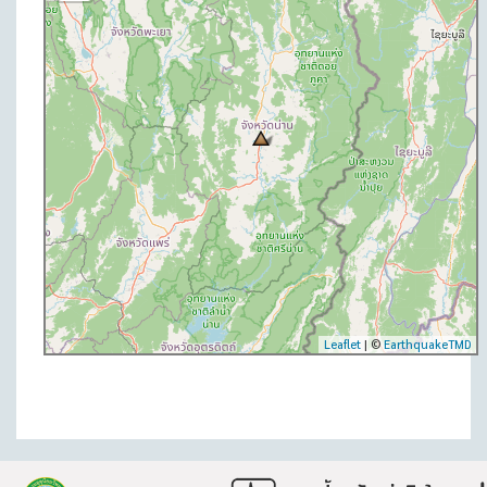
Leaflet
| ©
EarthquakeTMD