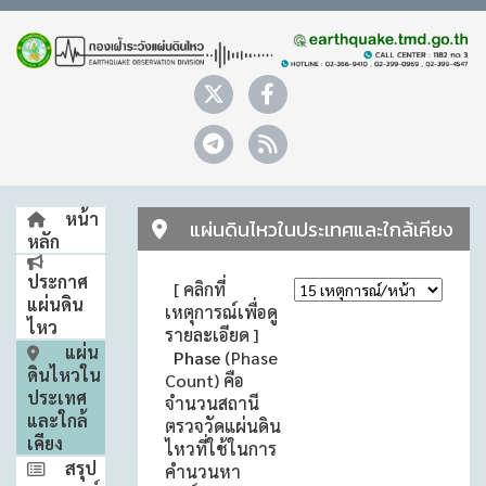
หน้า
แผ่นดินไหวในประเทศและใกล้เคียง
หลัก
ประกาศ
[ คลิกที่
แผ่นดิน
เหตุการณ์เพื่อดู
ไหว
รายละเอียด ]
แผ่น
Phase
(Phase
ดินไหวใน
Count) คือ
ประเทศ
จำนวนสถานี
และใกล้
ตรวจวัดแผ่นดิน
เคียง
ไหวที่ใช้ในการ
สรุป
คำนวนหา