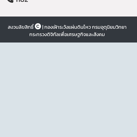
สงวนลิขสิทธิ์
| กองเฝ้าระวังแผ่นดินไหว กรมอุตุนิยมวิทยา
กระทรวงดิจิทัลเพื่อเศรษฐกิจและสังคม