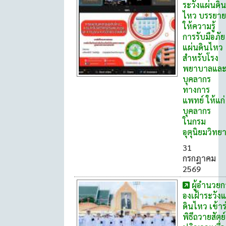
ระวังแผ่นดิน
ไหว บรรยาย
ให้ความรู้
การรับมือภัย
แผ่นดินไหว
สำหรับโรง
พยาบาลแล
บุคลากร
ทางการ
แพทย์ ให้แก่
บุคลากร
ในกรม
อุตุนิยมวิทย
31
กรกฎาคม
2569
ผู้อำนวยก
องเฝ้าระวังแ
ดินไหว เข้าร
พิธีถวายสัตย์