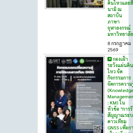
ดินไหวและสึ
นามิ ณ
สถาบัน
ภาษา
จุฬาลงกรณ์
มหาวิทยาลัย
8 กรกฎาคม
2569
กองเฝ้า
ระวังแผ่นดิน
ไหว จัด
กิจกรรมการ
จัดการความรู
(Knowledg
Manageme
: KM) ใน
หัวข้อ "การร
สัญญาณระ
ดาวเทียม
GNSS เพื่อก