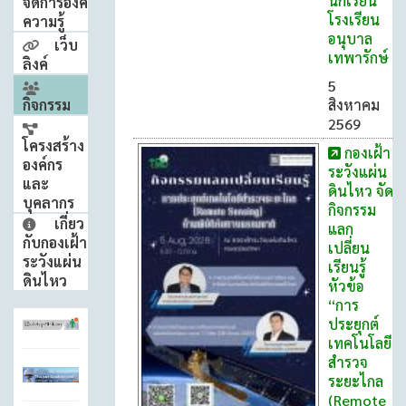
นักเรียน
จัดการองค์
โรงเรียน
ความรู้
อนุบาล
เว็บ
เทพารักษ์
ลิงค์
5
กิจกรรม
สิงหาคม
2569
โครงสร้าง
กองเฝ้า
องค์กร
ระวังแผ่น
และ
ดินไหว จัด
บุคลากร
กิจกรรม
เกี่ยว
แลก
กับกองเฝ้า
เปลี่ยน
ระวังแผ่น
เรียนรู้
ดินไหว
หัวข้อ
“การ
ประยุกต์
เทคโนโลยี
สำรวจ
ระยะไกล
(Remote