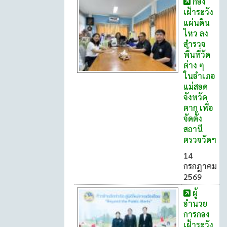
กอง
เฝ้าระวัง
แผ่นดิน
ไหว ลง
สำรวจ
พื้นที่วัด
ต่าง ๆ
ในอําเภอ
แม่สอด
จังหวัด
ตาก เพื่อ
จัดตั้ง
สถานี
ตรวจวัดฯ
14
กรกฎาคม
2569
ผู้
อำนวย
การกอง
เฝ้าระวัง