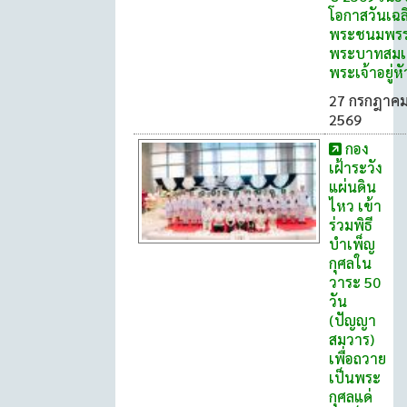
โอกาสวันเฉล
พระชนมพร
พระบาทสมเ
พระเจ้าอยู่หั
27 กรกฎาค
2569
กอง
เฝ้าระวัง
แผ่นดิน
ไหว เข้า
ร่วมพิธี
บำเพ็ญ
กุศลใน
วาระ 50
วัน
(ปัญญา
สมวาร)
เพื่อถวาย
เป็นพระ
กุศลแด่