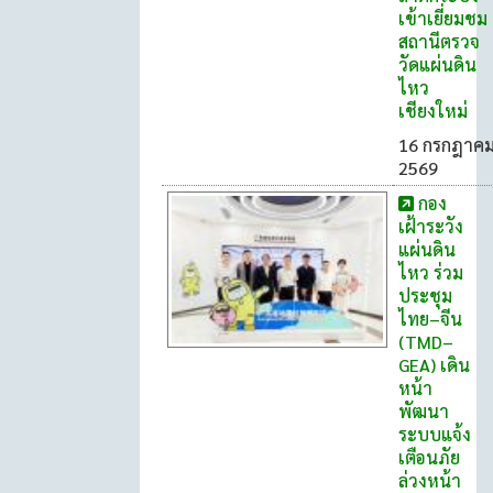
เข้าเยี่ยมชม
สถานีตรวจ
วัดแผ่นดิน
ไหว
เชียงใหม่
16 กรกฎาค
2569
กอง
เฝ้าระวัง
แผ่นดิน
ไหว ร่วม
ประชุม
ไทย–จีน
(TMD–
GEA) เดิน
หน้า
พัฒนา
ระบบแจ้ง
เตือนภัย
ล่วงหน้า